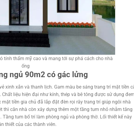
 có tính thẩm mỹ cao và mang tới sự phá cách cho nhà
ống
òng ngủ 90m2 có gác lửng
ẻ xinh xắn và thanh lịch. Gam màu be sáng trang trí mặt tiền 
4. Chất liệu hiện đại như kính, thép và bê tông được sử dụng đe
 mặt tiền gia chủ đã lắp đặt đèn rọi rây trang trí giúp ngôi nhà
trệt thì căn nhà còn xây dựng thêm một tầng tum nhỏ nhằm tăng
. Tầng tum bố trí làm phòng ngủ và phòng thờ. Lối thiết kế này
n thiết của các thành viên.