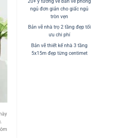
20+ ý tưởng về bản vẽ phòng
ngủ đơn giản cho giấc ngủ
tròn vẹn
Bản vẽ nhà trọ 2 tầng đẹp tối
ưu chi phí
Bản vẽ thiết kế nhà 3 tầng
5x15m đẹp từng centimet
 này
.
 hôm