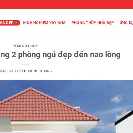
HÀ ĐẸP
KINH NGHIỆM XÂY NHÀ
PHONG THỦY NHÀ ĐẸP
ỨNG D
MẪU NHÀ ĐẸP
ầng 2 phòng ngủ đẹp đến nao lòng
ĐĂNG VÀO
BỞI
PHUONG NHUNG