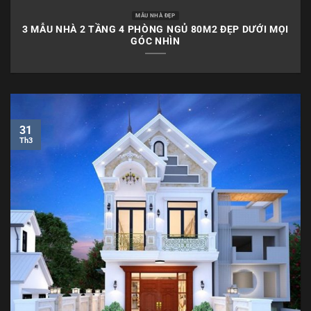
MẪU NHÀ ĐẸP
3 MẪU NHÀ 2 TẦNG 4 PHÒNG NGỦ 80M2 ĐẸP DƯỚI MỌI
GÓC NHÌN
31
Th3