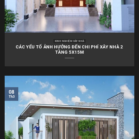
KINH NGHIỆM XÂY NHÀ
CÁC YẾU TỐ ẢNH HƯỞNG ĐẾN CHI PHÍ XÂY NHÀ 2
TẦNG 5X15M
08
Th3