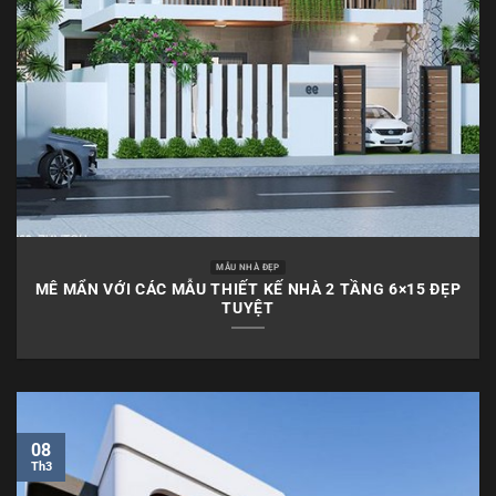
MẪU NHÀ ĐẸP
MÊ MẨN VỚI CÁC MẪU THIẾT KẾ NHÀ 2 TẦNG 6×15 ĐẸP
TUYỆT
08
Th3