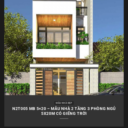
MẪU NHÀ ĐẸP
N2T005 MB 5×20 – MẪU NHÀ 2 TẦNG 3 PHÒNG NGỦ
5X20M CÓ GIẾNG TRỜI