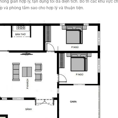
ng gian hợp lý, tận dụng tối đa diện tích. Bố trí các khu vực c
 và phòng tắm sao cho hợp lý và thuận tiện.