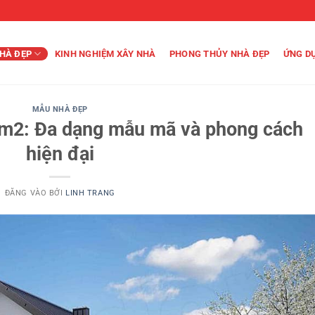
HÀ ĐẸP
KINH NGHIỆM XÂY NHÀ
PHONG THỦY NHÀ ĐẸP
ỨNG D
MẪU NHÀ ĐẸP
0m2: Đa dạng mẫu mã và phong cách
hiện đại
ĐĂNG VÀO
BỞI
LINH TRANG