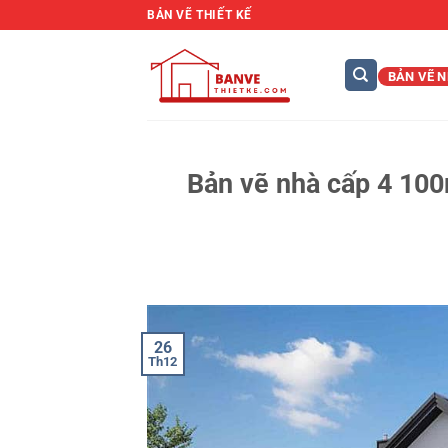
Bỏ
BẢN VẼ THIẾT KẾ
qua
nội
BẢN VẼ N
dung
Bản vẽ nhà cấp 4 10
26
Th12