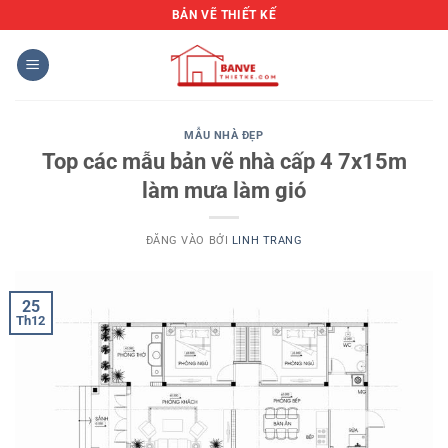
Bỏ
BẢN VẼ THIẾT KẾ
qua
nội
dung
MẪU NHÀ ĐẸP
Top các mẫu bản vẽ nhà cấp 4 7x15m
làm mưa làm gió
ĐĂNG VÀO
BỞI
LINH TRANG
25
Th12