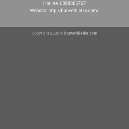
Hotline: 0898886767
Website: http://banvethietke.com/
Copyright 2026 ©
banvethietke.com